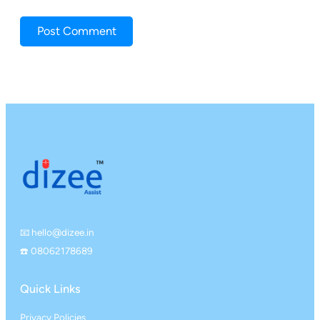
📧 hello@dizee.in
☎️ 08062178689
Quick Links
Privacy Policies